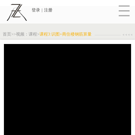
登录
|
注册
首页
>>
视频：课程
>
课程3:识图+商住楼钢筋算量