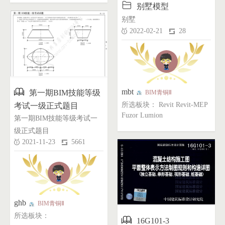

别墅模型
别墅
2022-02-21
28

mbt
第一期BIM技能等级
BIM青铜Ⅱ
所选板块： Revit Revit-MEP
考试一级正式题目
Fuzor Lumion
第一期BIM技能等级考试一
级正式题目
2021-11-23
5661
ghb
BIM青铜Ⅱ
所选板块：

16G101-3