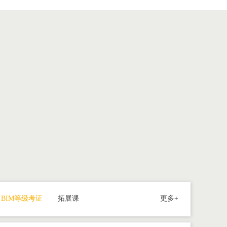
荐
个人
工作
联系
BIM等级考证
拓展课
更多+